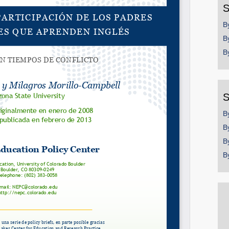
S
B
B
SHARE
B
Share on Bluesky
S
B
B
Share on LinkedIn
B
B
Permalink
Email