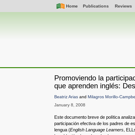
Skip
Simple
Main
Home
Publications
Reviews
to
Nav
navigation
main
content
Promoviendo la participa
que aprenden inglés: Des
Beatriz Arias
and
Milagros Morillo-Campbe
January 8, 2008
Este documento breve de política analiza
participación efectiva de los padres de 
lengua (
English Language Learners
, ELLs