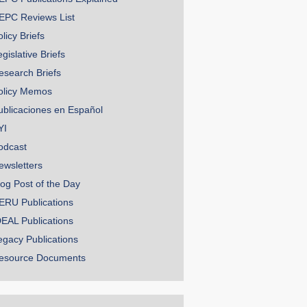
EPC Reviews List
licy Briefs
gislative Briefs
esearch Briefs
olicy Memos
ublicaciones en Español
YI
odcast
ewsletters
log Post of the Day
ERU Publications
DEAL Publications
egacy Publications
esource Documents