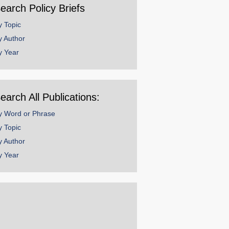
earch Policy Briefs
y Topic
y Author
y Year
earch All Publications:
y Word or Phrase
y Topic
y Author
y Year