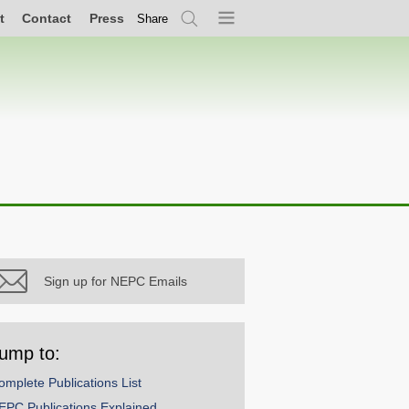
t
Contact
Press
Share
Search
Menu
Sign up for NEPC Emails
ump to:
omplete Publications List
EPC Publications Explained