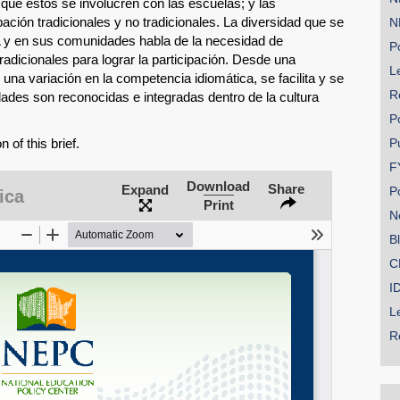
 que éstos se involucren con las escuelas; y las
pación tradicionales y no tradicionales. La diversidad que se
N
L y en sus comunidades habla de la necesidad de
Po
adicionales para lograr la participación. Desde una
Le
na variación en la competencia idiomática, se facilita y se
R
ades son reconocidas e integradas dentro de la cultura
P
 of this brief.
P
F
Download
Share
Expand
P
ica
Print
N
B
C
I
L
R