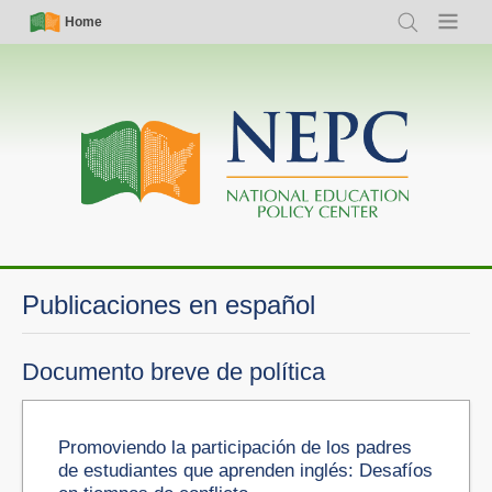
Skip
Simple
Main
Home
Search
Menu
to
Nav
navigation
main
content
Publicaciones en español
Documento breve de política
Promoviendo la participación de los padres
de estudiantes que aprenden inglés: Desafíos